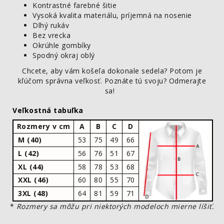
Kontrastné farebné šitie
Vysoká kvalita materiálu, príjemná na nosenie
Dlhý rukáv
Bez vrecka
Okrúhle gombíky
Spodný okraj oblý
Chcete, aby vám košeľa dokonale sedela? Potom je
kľúčom správna veľkosť. Poznáte tú svoju? Odmerajte
sa!
Veľkostná tabuľka
Rozmery v cm
A
B
C
D
M (40)
53
75
49
66
L (42)
56
76
51
67
XL (44)
58
78
53
68
XXL (46)
60
80
55
70
3XL (48)
64
81
59
71
*
Rozmery sa môžu pri niektorých modeloch mierne líšiť.