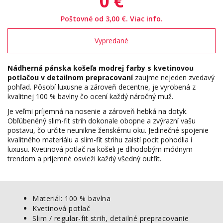
0
€
Poštovné od 3,00 €.
Viac info.
Vypredané
Nádherná pánska košeľa modrej farby s kvetinovou
potlačou v detailnom prepracovaní
zaujme nejeden zvedavý
pohľad. Pôsobí luxusne a zároveň decentne, je vyrobená z
kvalitnej 100 % bavlny čo ocení každý náročný muž.
Je veľmi príjemná na nosenie a zároveň hebká na dotyk.
Obľúbenéný slim-fit strih dokonale obopne a zvýrazní vašu
postavu, čo určite neunikne ženskému oku. Jedinečné spojenie
kvalitného materiálu a slim-fit strihu zaistí pocit pohodlia i
luxusu. Kvetinová potlač na košeli je dlhodobým módnym
trendom a príjemné osvieži každý všedný outfit.
Materiál: 100 % bavlna
Kvetinová potlač
Slim / regular-fit strih, detailné prepracovanie