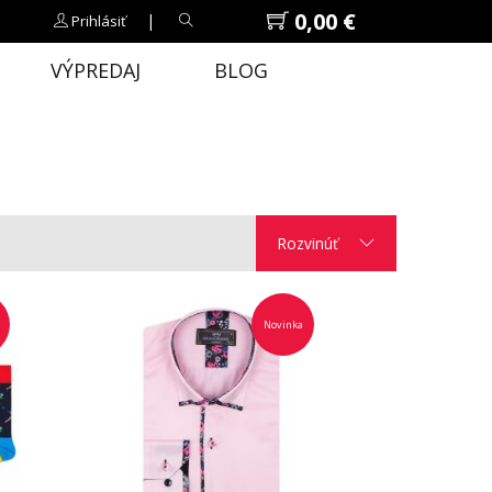
0,00 €
|
Prihlásiť
VÝPREDAJ
BLOG
Rozvinúť
Novinka