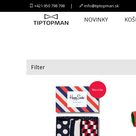
|
+421 950 798 798
info@tiptopman.sk
NOVINKY
KOŠ
Filter
Novinka